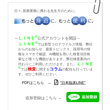
日々､医療業務に携わる先生方のために､
®
ＬＩＮＥ
～
公式アカウントを開設～
®
ＬＩＮＥ
では新型コロナウイルス情報、弊社
からのお知らせ、最新トピックス、採用等の情
報をスマホで確認、AI機能を用いた検査項目検
索など様々な機能があります。弊社検査案内の
ＬＩＮＥ
代わりにご利用いただけます。また、
®
検査
コラム
では
に関する
の配信も行っていま
す。ぜひご利用ください。
PDFはこちら →
“日本臨床LINE”
追加登録はこちら →