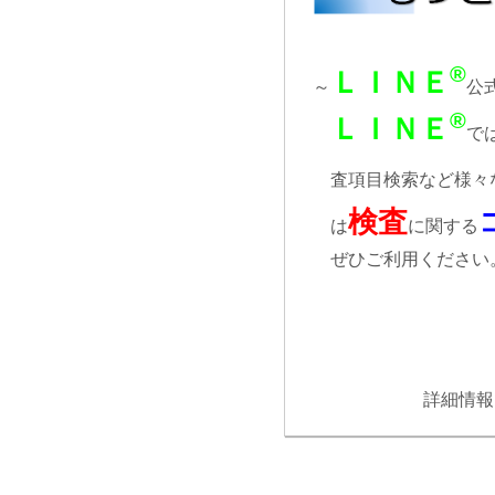
®
ＬＩＮＥ
～
公
®
ＬＩＮＥ
で
査項目検索など様々
検査
は
に関する
ぜひご利用ください
詳細情報は