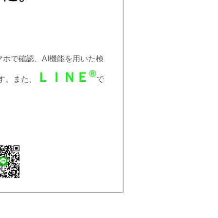
ホで確認、AI機能を用いた検
®
ＬＩＮＥ
す。また、
で