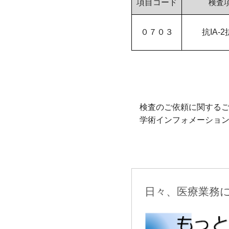
項目コード
検査
０７０３
抗
IA-2
検査のご依頼に関するご
学術インフォメーション
日々、医療業務