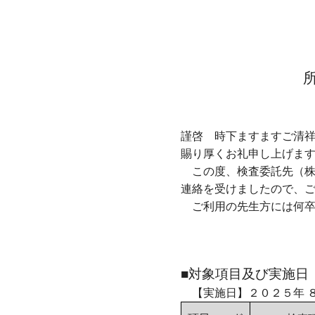
ＮＲ
２０
所要日数変
謹啓 時下ますますご清
賜り厚くお礼申し上げま
この度、検査委託先（株
連絡を受けましたので、
ご利用の先生方には何卒
■対象項目及び実施日
【実施日】２０２５年 ８