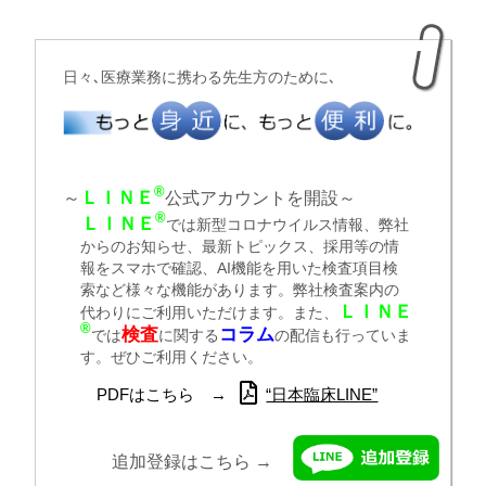
日々､医療業務に携わる先生方のために､
®
ＬＩＮＥ
～
公式アカウントを開設～
®
ＬＩＮＥ
では新型コロナウイルス情報、弊社
からのお知らせ、最新トピックス、採用等の情
報をスマホで確認、AI機能を用いた検査項目検
索など様々な機能があります。弊社検査案内の
ＬＩＮＥ
代わりにご利用いただけます。また、
®
検査
コラム
では
に関する
の配信も行っていま
す。ぜひご利用ください。
PDFはこちら →
“日本臨床LINE”
追加登録はこちら →