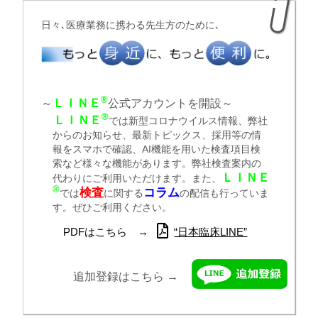
日々､医療業務に携わる先生方のために､
®
ＬＩＮＥ
～
公式アカウントを開設～
®
ＬＩＮＥ
では新型コロナウイルス情報、弊社
からのお知らせ、最新トピックス、採用等の情
報をスマホで確認、AI機能を用いた検査項目検
索など様々な機能があります。弊社検査案内の
ＬＩＮＥ
代わりにご利用いただけます。また、
®
検査
コラム
では
に関する
の配信も行っていま
す。ぜひご利用ください。
PDFはこちら →
“日本臨床LINE”
追加登録はこちら →